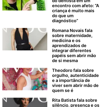
do dentista em um
encontro com afeto: “A
criança é muito mais
do que um
diagnóstico”
Romana Novais fala
sobre maternidade,
medicina e os
aprendizados de
integrar diferentes
papéis sem abrir mão
de si mesma
Theodoro fala sobre
orgulho, autenticidade
e a importância de
viver sem abrir mão de
quem se é
Rita Batista fala sobre
silêncio, presença e os