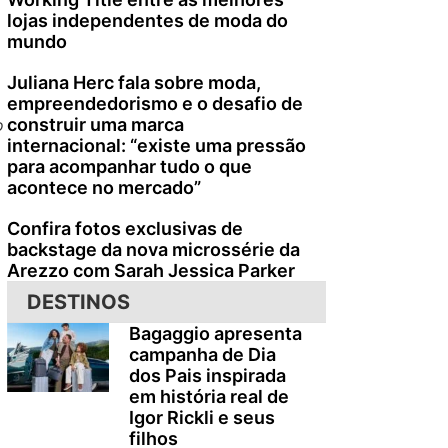
lojas independentes de moda do
mundo
Juliana Herc fala sobre moda,
empreendedorismo e o desafio de
construir uma marca
o
internacional: “existe uma pressão
para acompanhar tudo o que
acontece no mercado”
Confira fotos exclusivas de
backstage da nova microssérie da
Arezzo com Sarah Jessica Parker
DESTINOS
Bagaggio apresenta
campanha de Dia
dos Pais inspirada
em história real de
Igor Rickli e seus
filhos