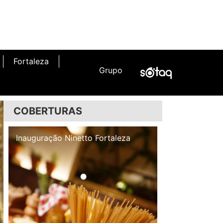
Fortaleza
Grupo
COBERTURAS
Inauguração Illa Café
Inauguração N