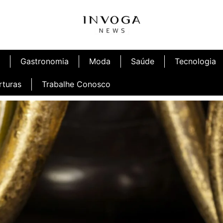
Gastronomia
Moda
Saúde
Tecnologia
rturas
Trabalhe Conosco
afé
Inauguração Ninetto Fortaleza