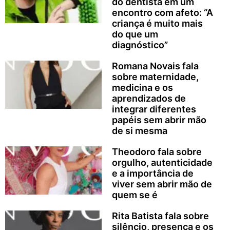
do dentista em um
encontro com afeto: “A
criança é muito mais
do que um
diagnóstico”
Romana Novais fala
sobre maternidade,
medicina e os
aprendizados de
integrar diferentes
papéis sem abrir mão
de si mesma
Theodoro fala sobre
orgulho, autenticidade
e a importância de
viver sem abrir mão de
quem se é
Rita Batista fala sobre
silêncio, presença e os