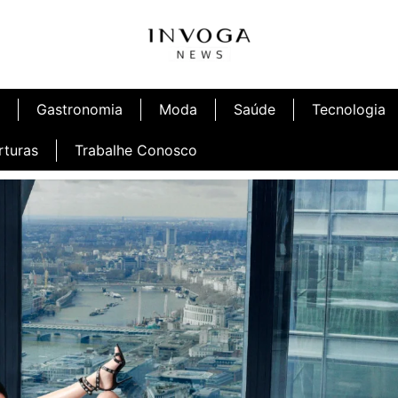
Gastronomia
Moda
Saúde
Tecnologia
rturas
Trabalhe Conosco
afé
Inauguração Ninetto Fortaleza