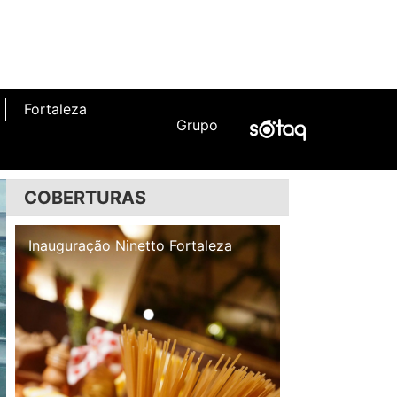
Fortaleza
Grupo
COBERTURAS
Inauguração Illa Café
Inauguração N