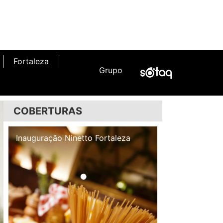
Fortaleza
Grupo
COBERTURAS
Inauguração Illa Café
Inauguração N