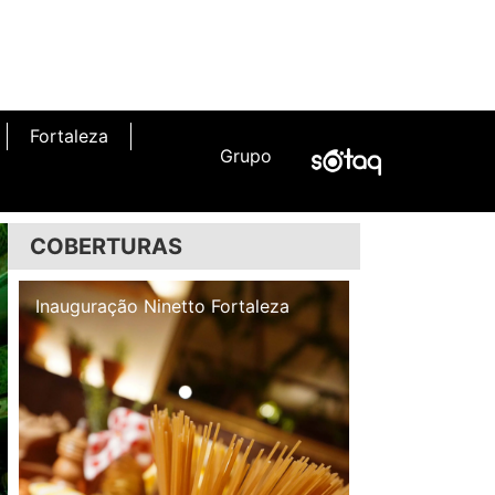
Fortaleza
Grupo
COBERTURAS
Inauguração Illa Café
Inauguração N