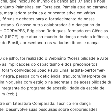
ha, que iniciou no mundo da dança aos 07 anos e hoje
Conjunto Palmeiras, em Fortaleza. Pâmela atua no carnaval
a, maquiadora artística e brincante ativa em várias
s, fóruns e debates para o fortalecimento da nossa
so estado. O nosso outro colaborador é o dançarino da
 – CORDAPES, Edgleison Rodrigues, formado em Ciências
ará (UECE), que atua no mundo da dança desde a infância,
 e do Brasil, apresentando os variados ritmos e danças
 de julho, foi realizado o Webnário “Acessibilidade e Arte
re as implicações do capacitismo e dos preconceitos
a foram convidados João Paulo Lima, artista-performer-
r negra, pessoa com deficiência, tradutora/intérprete de
uim Nogueira com estágio na secretaria de acessibilidade d
 integrante do programa de acessibilidade da escola de
im (ccbj).
re em Literatura Comparada. Técnico em dança
de. Desenvolve suas pesquisas sobre corporeidades