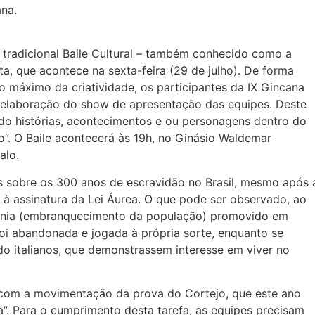
na.
radicional Baile Cultural – também conhecido como a
uta, que acontece na sexta-feira (29 de julho). De forma
o máximo da criatividade, os participantes da IX Gincana
a elaboração do show de apresentação das equipes. Deste
do histórias, acontecimentos e ou personagens dentro do
o”. O Baile acontecerá às 19h, no Ginásio Waldemar
alo.
 sobre os 300 anos de escravidão no Brasil, mesmo após 
 à assinatura da Lei Áurea. O que pode ser observado, ao
genia (embranquecimento da população) promovido em
foi abandonada e jogada à própria sorte, enquanto se
o italianos, que demonstrassem interesse em viver no
 com a movimentação da prova do Cortejo, que este ano
”. Para o cumprimento desta tarefa, as equipes precisam