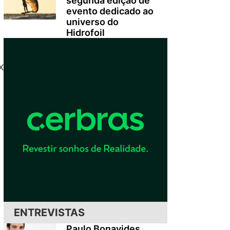
segunda edição de
evento dedicado ao
universo do
Hidrofoil
X
ENTREVISTAS
Paulo Bonavides