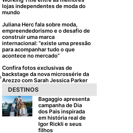
lojas independentes de moda do
mundo
Juliana Herc fala sobre moda,
empreendedorismo e o desafio de
construir uma marca
internacional: “existe uma pressão
para acompanhar tudo o que
acontece no mercado”
Confira fotos exclusivas de
backstage da nova microssérie da
a
Arezzo com Sarah Jessica Parker
DESTINOS
Bagaggio apresenta
campanha de Dia
dos Pais inspirada
em história real de
Igor Rickli e seus
filhos