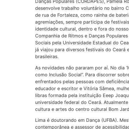
Danças Populares (CORDAPES), Pâmela Roc
desenvolve trabalho voluntário no bairro 
de rua de Fortaleza, como rainha de bateri
agremiações, sempre participa de festivai
identidade cultural, dentro e fora do nos
Companhia de Ritmos e Danças Populares
Sociais pela Universidade Estadual do Ce
já viajou para diversos festivais do Ceará
brasileiras.
As novidades não pararam por aí. No dia 10
como Inclusão Social”. Para discorrer sob
enfrentados pelas pessoas com deficiênci
educador e escritor e Vitória Sâmea, mulhe
libras formada pela instituição Eeep Joaq
universidade federal do Ceará. Atualmente
cultura e artes do centro cultural Bom Jard
Lima é doutorando em Dança (UFBA). Mest
contemporânea e assessor de acessibilida