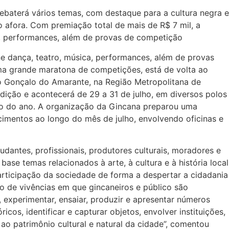
debaterá vários temas, com destaque para a cultura negra e
o afora. Com premiação total de mais de R$ 7 mil, a
 performances, além de provas de competição
ne dança, teatro, música, performances, além de provas
ma grande maratona de competições, está de volta ao
o Gonçalo do Amarante, na Região Metropolitana de
edição e acontecerá de 29 a 31 de julho, em diversos polos
io do ano. A organização da Gincana preparou uma
mentos ao longo do mês de julho, envolvendo oficinas e
dantes, profissionais, produtores culturais, moradores e
base temas relacionados à arte, à cultura e à história local
articipação da sociedade de forma a despertar a cidadania
o de vivências em que gincaneiros e público são
, experimentar, ensaiar, produzir e apresentar números
óricos, identificar e capturar objetos, envolver instituições,
ao patrimônio cultural e natural da cidade”, comentou