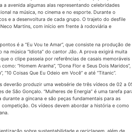
ra a avenida algumas alas representando celebridades
cional na música, no cinema e no esporte. Durante o
cos e a desenvoltura de cada grupo. O trajeto do desfile
Neco Martins, com início em frente à rodoviária e
 pontos é a “Eu Vou te Amar”, que consiste na produção de
 na música “Idiota” do cantor Jão. A prova exigirá muita
 que o clipe passeia por referências de casais memoráveis
ais como: “Homem Aranha”, “Dona Flor e Seus Dois Maridos”,
, “10 Coisas Que Eu Odeio em Você” e até “Titanic”.
es deverão produzir uma websérie de três vídeos de 02 a 0
s de São Gonçalo. “Mulheres de Energia” é uma tarefa par
ia durante a gincana e são peças fundamentais para as
na competição. Os vídeos devem abordar a história e como
ana.
ientização sobre sustentabilidade e reciclagem, além de