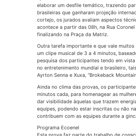
elaborar um desfile temático, trazendo pa
brasileiras que ganharam projeção interna
cortejo, os jurados avaliam aspectos técni
acontece a partir das 08h, na Rua Coronel 
finalizando na Praça da Matriz.
Outra tarefa importante e que vale muitos
um clipe musical de 3 a 4 minutos, baseado
pesquisa dos participantes tendo em vista
no entretenimento mundial e brasileiro, t
Ayrton Senna e Xuxa, “Brokeback Mountain”
Ainda no clima das provas, os participant
minutos cada, para homenagear as mulhere
dar visibilidade àquelas que trazem energ
equipes, podendo estar inscritas ou não 
contribuem com as equipes durante a ginc
Programa Ecoenel
Esta prova faz parte do trabalho de consc