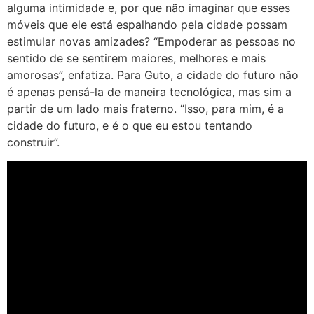
alguma intimidade e, por que não imaginar que esses
móveis que ele está espalhando pela cidade possam
estimular novas amizades? “Empoderar as pessoas no
sentido de se sentirem maiores, melhores e mais
amorosas”, enfatiza. Para Guto, a cidade do futuro não
é apenas pensá-la de maneira tecnológica, mas sim a
partir de um lado mais fraterno. “Isso, para mim, é a
cidade do futuro, e é o que eu estou tentando
construir”.