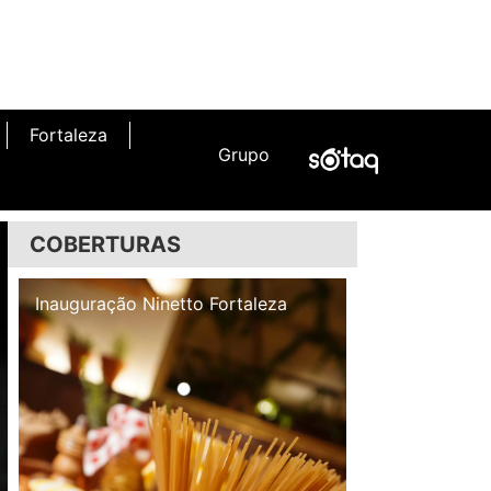
Fortaleza
Grupo
COBERTURAS
Inauguração Illa Café
Inauguração N