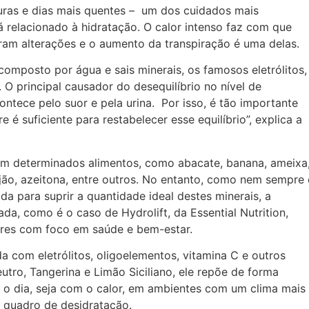
uras e dias mais quentes – um dos cuidados mais
 relacionado à hidratação. O calor intenso faz com que
ram alterações e o aumento da transpiração é uma delas.
omposto por água e sais minerais, os famosos eletrólitos,
O principal causador do desequilíbrio no nível de
ontece pelo suor e pela urina. Por isso, é tão importante
é suficiente para restabelecer esse equilíbrio”, explica a
m determinados alimentos, como abacate, banana, ameixa
eijão, azeitona, entre outros. No entanto, como nem sempre 
a para suprir a quantidade ideal destes minerais, a
a, como é o caso de Hydrolift, da Essential Nutrition,
ares com foco em saúde e bem-estar.
a com eletrólitos, oligoelementos, vitamina C e outros
utro, Tangerina e Limão Siciliano, ele repõe de forma
te o dia, seja com o calor, em ambientes com um clima mais
m quadro de desidratação.