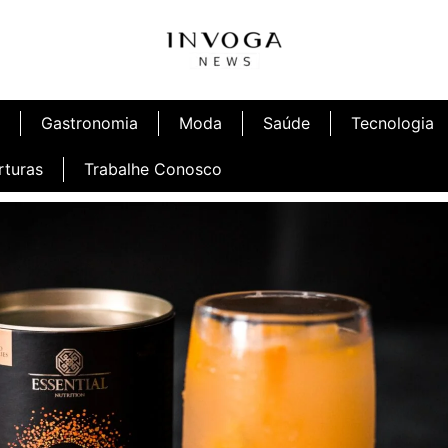
Gastronomia
Moda
Saúde
Tecnologia
rturas
Trabalhe Conosco
afé
Inauguração Ninetto Fortaleza