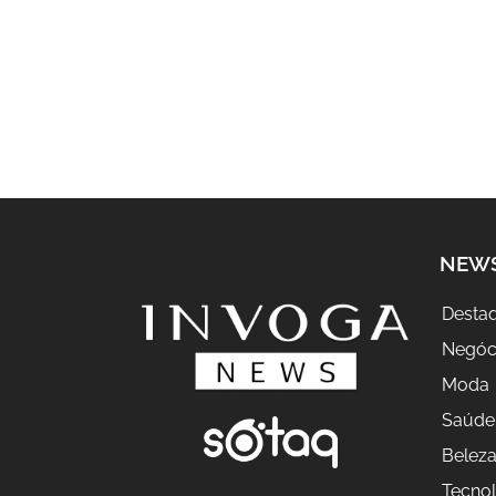
NEW
Desta
Negóc
Moda
Saúde
Belez
Tecnol