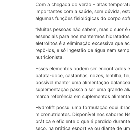
Com a chegada do verão – altas temperat
importantes com a saúde, sem dúvida, está
algumas funções fisiológicas do corpo sof
“Muitas pessoas não sabem, mas o suor é c
essenciais para nos mantermos hidratados. 
eletrólitos é a eliminação excessiva que ac
repô-los, e só ingestão de água nem sempre 
nutricionista.
Esses elementos podem ser encontrados e
batata-doce, castanhas, nozes, lentilha, f
possível manter uma alimentação balancead
suplementação passa a ser uma grande aliad
marca referência em suplementos aliment
Hydrolift possui uma formulação equilibrad
micronutrientes. Disponível nos sabores Ne
prática e eficiente o que é perdido duran
seco, na prática esportiva ou diante de u