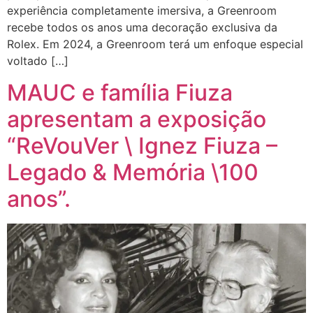
experiência completamente imersiva, a Greenroom
recebe todos os anos uma decoração exclusiva da
Rolex. Em 2024, a Greenroom terá um enfoque especial
voltado […]
MAUC e família Fiuza
apresentam a exposição
“ReVouVer \ Ignez Fiuza –
Legado & Memória \100
anos”.