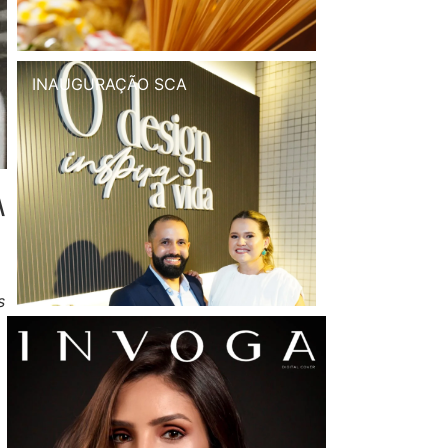
INAUGURAÇÃO SCA
\
s