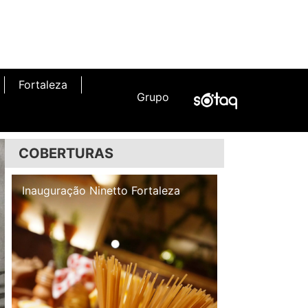
Fortaleza
Grupo
COBERTURAS
Inauguração Illa Café
Inauguração N