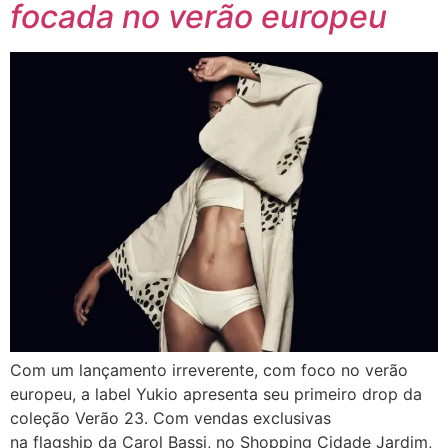
focada no verão europeu
Com um lançamento irreverente, com foco no verão
europeu, a label Yukio apresenta seu primeiro drop da
coleção Verão 23. Com vendas exclusivas
na flagship da Carol Bassi, no Shopping Cidade Jardim,