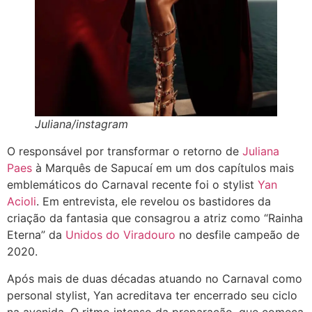
Juliana/instagram
O responsável por transformar o retorno de
Juliana
Paes
à Marquês de Sapucaí em um dos capítulos mais
emblemáticos do Carnaval recente foi o stylist
Yan
Acioli
. Em entrevista, ele revelou os bastidores da
criação da fantasia que consagrou a atriz como “Rainha
Eterna” da
Unidos do Viradouro
no desfile campeão de
2020.
Após mais de duas décadas atuando no Carnaval como
personal stylist, Yan acreditava ter encerrado seu ciclo
na avenida. O ritmo intenso da preparação, que começa