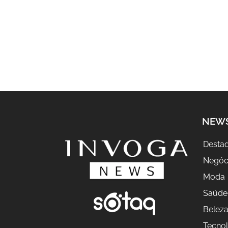
NEW
Desta
Negóc
Moda
Saúde
Belez
Tecnol