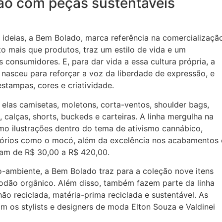
ão com peças sustentáveis
deias, a Bem Bolado, marca referência na comercializaçã
to mais que produtos, traz um estilo de vida e um
consumidores. E, para dar vida a essa cultura própria, a
nasceu para reforçar a voz da liberdade de expressão, e
estampas, cores e criatividade.
elas camisetas, moletons, corta-ventos, shoulder bags,
, calças, shorts, buckeds e carteiras. A linha mergulha na
omo ilustrações dentro do tema de ativismo cannábico,
órios como o mocó, além da excelência nos acabamentos 
iam de R$ 30,00 a R$ 420,00.
ambiente, a Bem Bolado traz para a coleção nove itens
godão orgânico. Além disso, também fazem parte da linha
o reciclada, matéria-prima reciclada e sustentável. As
 os stylists e designers de moda Elton Souza e Valdinei