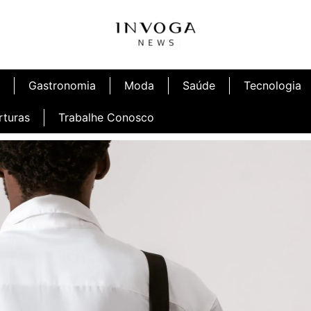
Gastronomia
Moda
Saúde
Tecnologia
rturas
Trabalhe Conosco
afé
Inauguração Ninetto Fortaleza