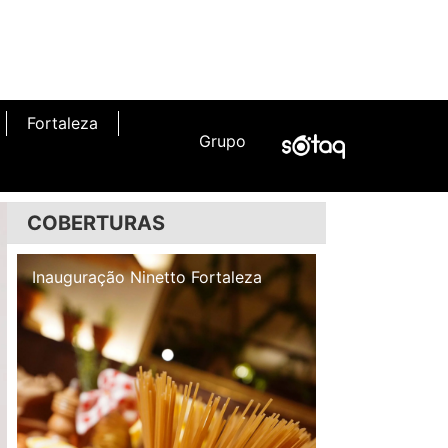
Fortaleza
Grupo
COBERTURAS
Inauguração Illa Café
Inauguração N