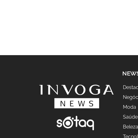
NEW
Desta
Negóc
Moda
Saúde
Belez
Tecnol