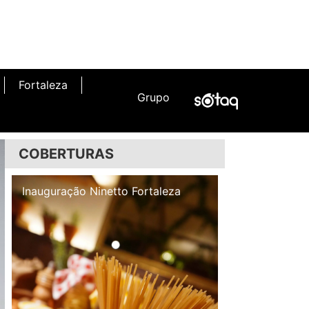
Fortaleza
Grupo
COBERTURAS
Inauguração Illa Café
Inauguração 