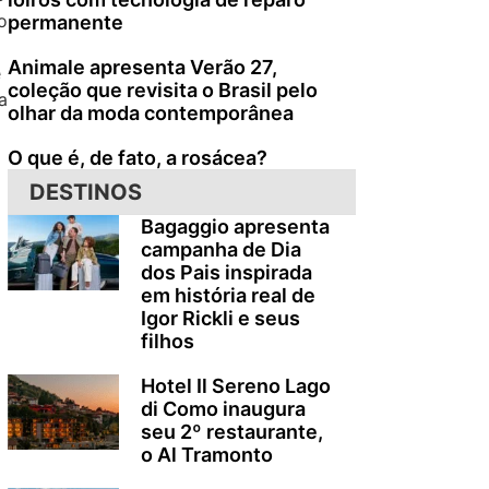
o
permanente
Animale apresenta Verão 27,
e
coleção que revisita o Brasil pelo
a
olhar da moda contemporânea
O que é, de fato, a rosácea?
DESTINOS
Bagaggio apresenta
campanha de Dia
dos Pais inspirada
em história real de
Igor Rickli e seus
filhos
Hotel Il Sereno Lago
di Como inaugura
seu 2º restaurante,
o Al Tramonto