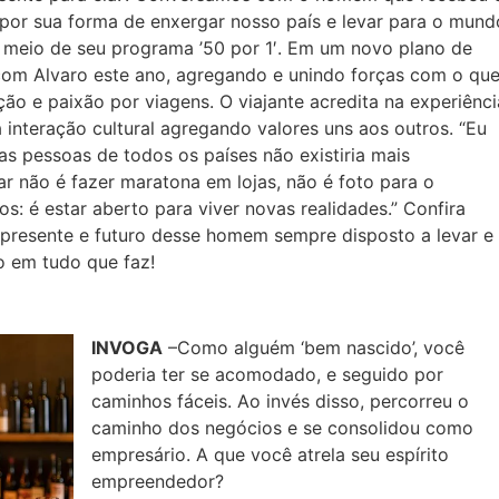
 por sua forma de enxergar nosso país e levar para o mund
r meio de seu programa ’50 por 1′. Em um novo plano de
e com Alvaro este ano, agregando e unindo forças com o qu
o e paixão por viagens. O viajante acredita na experiênci
 interação cultural agregando valores uns aos outros. “Eu
as pessoas de todos os países não existiria mais
jar não é fazer maratona em lojas, não é foto para o
os: é estar aberto para viver novas realidades.” Confira
 presente e futuro desse homem sempre disposto a levar e
o em tudo que faz!
INVOGA
–Como alguém ‘bem nascido’, você
poderia ter se acomodado, e seguido por
caminhos fáceis. Ao invés disso, percorreu o
caminho dos negócios e se consolidou como
empresário. A que você atrela seu espírito
empreendedor?