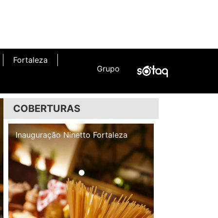
Fortaleza
Grupo
COBERTURAS
Inauguração Illa Café
Inauguração N