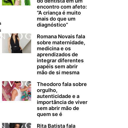
do dentista em um
encontro com afeto:
“A criança é muito
mais do que um
a
diagnóstico”
s
Romana Novais fala
e
sobre maternidade,
medicina e os
aprendizados de
integrar diferentes
papéis sem abrir
mão de si mesma
Theodoro fala sobre
orgulho,
autenticidade e a
importância de viver
sem abrir mão de
quem se é
Rita Batista fala