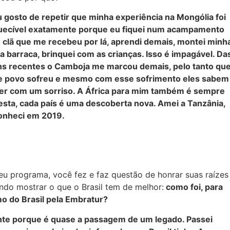
 gosto de repetir que minha experiência na Mongólia foi
uecível exatamente porque eu fiquei num acampamento
 clã que me recebeu por lá, aprendi demais, montei minh
a barraca, brinquei com as crianças. Isso é impagável.
Da
ns recentes o Camboja me marcou demais, pelo tanto qu
e povo sofreu e mesmo com esse sofrimento eles sabem
er com um sorriso. A África para mim também é sempre
esta, cada país é uma descoberta nova. Amei a Tanzânia,
onheci em 2019.
 programa, você fez e faz questão de honrar suas raízes
ando mostrar o que o Brasil tem de melhor:
como foi, para
o do Brasil pela Embratur?
nte porque é quase a passagem de um legado.
Passei