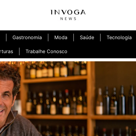
Gastronomia
Moda
Saúde
Tecnologia
rturas
Trabalhe Conosco
afé
Inauguração Ninetto Fortaleza