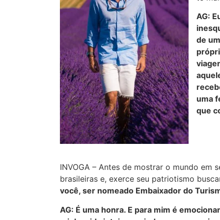
AG: Eu
inesq
de um
própri
viage
aquel
receb
uma f
que c
INVOGA – Antes de mostrar o mundo em seu
brasileiras e, exerce seu patriotismo busc
você, ser nomeado Embaixador do Turism
AG: É uma honra. E para mim é emociona