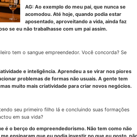
AG: Ao exemplo do meu pai, que nunca se
acomodou. Até hoje, quando podia estar
aposentado, aproveitando a vida, ainda faz
nhoso se eu não trabalhasse com um pai assim.
ileiro tem o sangue empreendedor. Você concorda? Se
atividade e inteligência. Aprendeu a se virar nos piores
ucionar problemas de formas não usuais. A gente tem
,
mas muito mais criatividade para criar novos negócios.
ndo seu primeiro filho lá e concluindo suas formações
actou em sua vida?
que é o berço do empreendedorismo. Não tem como não
A me ensinaram que eu podia investir no que eu gosto, nã