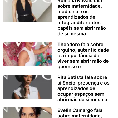
Romana Novais fala
sobre maternidade,
medicina e os
aprendizados de
integrar diferentes
papéis sem abrir mão
de si mesma
Theodoro fala sobre
orgulho, autenticidade
e a importância de
viver sem abrir mão de
quem se é
Rita Batista fala sobre
silêncio, presença e os
aprendizados de
ocupar espaços sem
abrirmão de si mesma
Evelin Camargo fala
sobre maternidade,