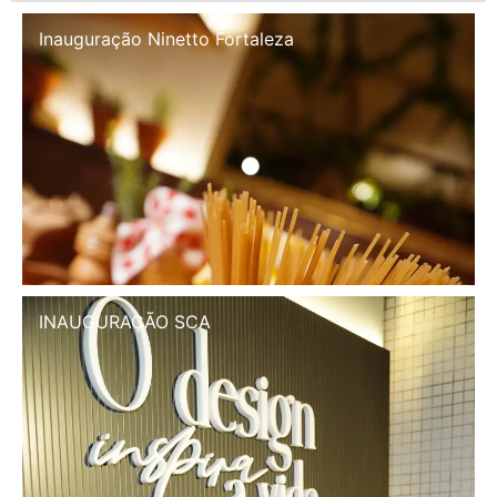
Inauguração Illa Café
INAUGURAÇÃO SCA