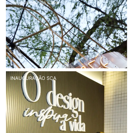
Inauguração Illa Café
INAUGURAÇÃO SCA