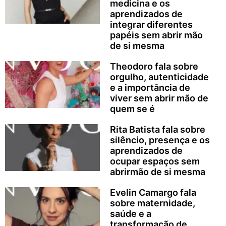
medicina e os
aprendizados de
integrar diferentes
papéis sem abrir mão
de si mesma
Theodoro fala sobre
orgulho, autenticidade
e a importância de
viver sem abrir mão de
quem se é
Rita Batista fala sobre
silêncio, presença e os
aprendizados de
ocupar espaços sem
abrirmão de si mesma
Evelin Camargo fala
sobre maternidade,
saúde e a
transformação de