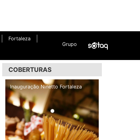
Fortaleza
Grupo
COBERTURAS
Inauguração Illa Café
Inauguração N