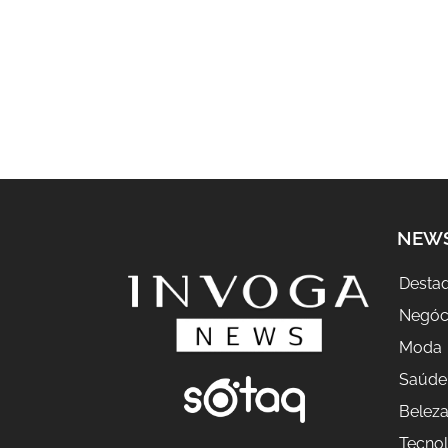
NEW
Desta
Negóc
Moda
Saúde
Belez
Tecnol