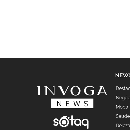
NEW
Desta
Negóc
Moda
Saúde
Belez