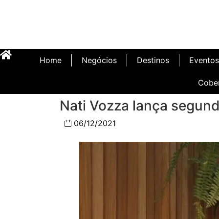
Home
Negócios
Destinos
Eventos
Cobe
Nati Vozza lança segund
06/12/2021
Inauguração Illa C