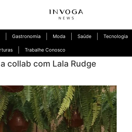
Gastronomia
Moda
Saúde
Tecnologia
rturas
Trabalhe Conosco
a collab com Lala Rudge
afé
Inauguração Ninetto Fortaleza