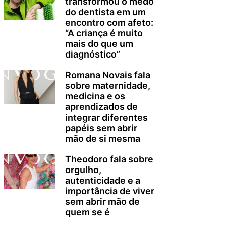
transformou o medo
do dentista em um
encontro com afeto:
“A criança é muito
mais do que um
diagnóstico”
Romana Novais fala
sobre maternidade,
medicina e os
aprendizados de
integrar diferentes
papéis sem abrir
mão de si mesma
Theodoro fala sobre
orgulho,
autenticidade e a
importância de viver
sem abrir mão de
quem se é