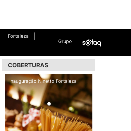
Fortaleza
Grupo
COBERTURAS
Inauguração Illa Café
Inauguração N