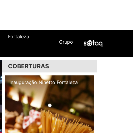
Fortaleza
Grupo
COBERTURAS
Inauguração Illa Café
Inauguração N