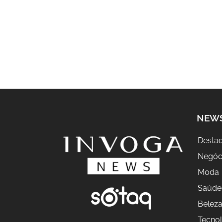
NEW
Desta
Negóc
Moda
Saúde
Belez
Tecnol