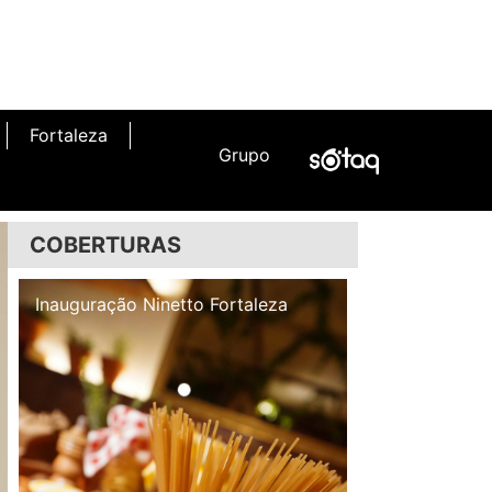
Fortaleza
Grupo
COBERTURAS
Inauguração Illa Café
Inauguração N