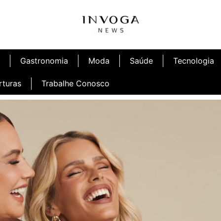
Gastronomia
Moda
Saúde
Tecnologia
rturas
Trabalhe Conosco
afé
Inauguração Ninetto Fortaleza