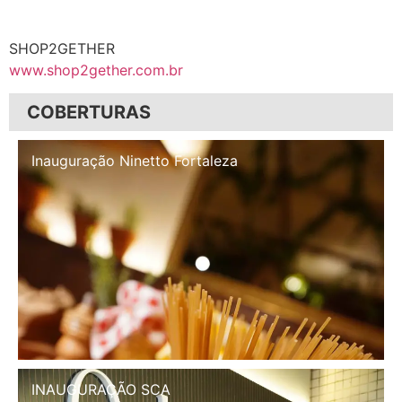
SHOP2GETHER
www.shop2gether.com.br
COBERTURAS
Inauguração Illa Café
INAUGURAÇÃO SCA