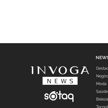
NEW
Desta
Negóc
Moda
Saúde
Belez
Tecnol