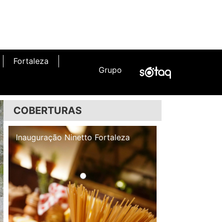
Fortaleza
Grupo
COBERTURAS
Inauguração Illa Café
Inauguração N