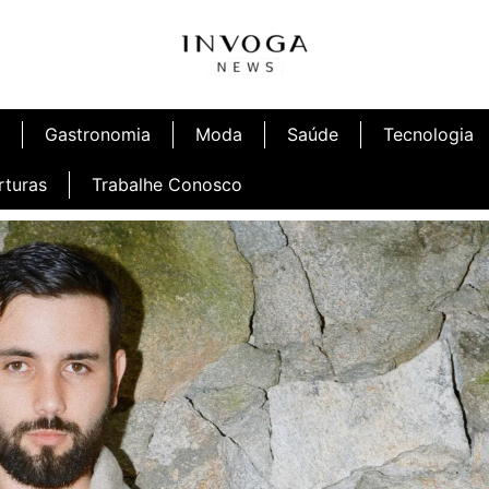
Gastronomia
Moda
Saúde
Tecnologia
rturas
Trabalhe Conosco
afé
Inauguração Ninetto Fortaleza