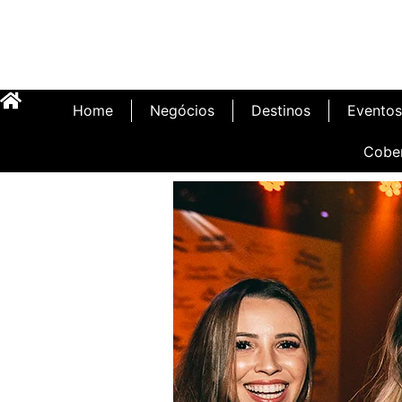
Home
Negócios
Destinos
Eventos
Cobe
Inauguração Illa C