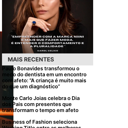
MAIS RECENTES
Paulo Bonavides transformou o
medo do dentista em um encontro
com afeto: “A criança é muito mais
do que um diagnóstico”
Monte Carlo Joias celebra o Dia
dos Pais com presentes que
transformam o tempo em afeto
Business of Fashion seleciona
Working Title entre as melhores