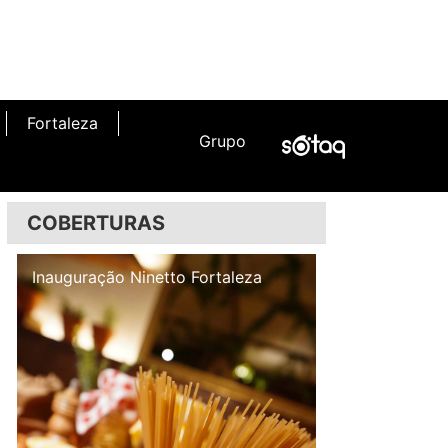
Fortaleza
Grupo
COBERTURAS
Inauguração Illa Café
Inauguração N