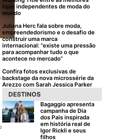
lojas independentes de moda do
mundo
Juliana Herc fala sobre moda,
empreendedorismo e o desafio de
construir uma marca
internacional: “existe uma pressão
para acompanhar tudo o que
acontece no mercado”
Confira fotos exclusivas de
s
backstage da nova microssérie da
Arezzo com Sarah Jessica Parker
DESTINOS
Bagaggio apresenta
campanha de Dia
dos Pais inspirada
em história real de
o
Igor Rickli e seus
filhos