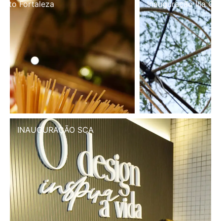
Inauguração Illa Café
INAUGURAÇÃO SCA