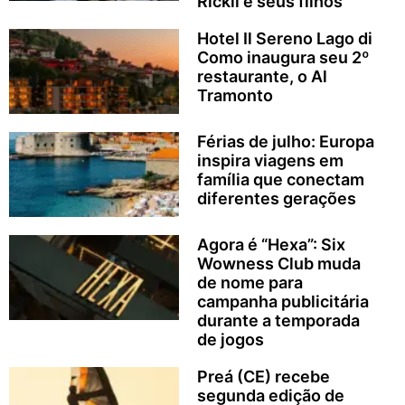
Rickli e seus filhos
Hotel Il Sereno Lago di
Como inaugura seu 2º
restaurante, o Al
Tramonto
Férias de julho: Europa
inspira viagens em
família que conectam
diferentes gerações
Agora é “Hexa”: Six
Wowness Club muda
de nome para
campanha publicitária
durante a temporada
de jogos
Preá (CE) recebe
segunda edição de