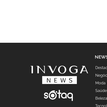
NEW
Desta
Negóc
Moda
Saúde
Belez
Tecnol