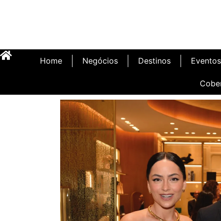
Home
Negócios
Destinos
Eventos
Cobe
Inauguração Illa C