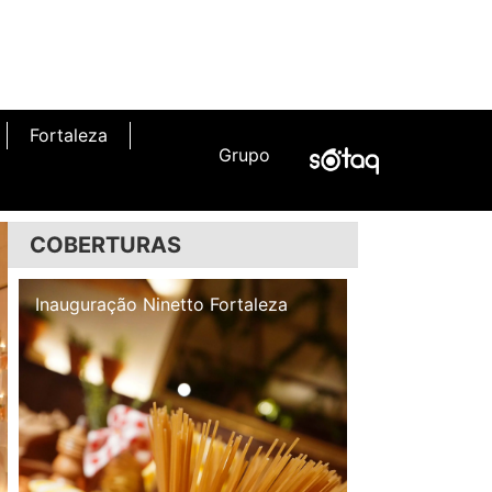
Fortaleza
Grupo
COBERTURAS
Inauguração Illa Café
Inauguração N