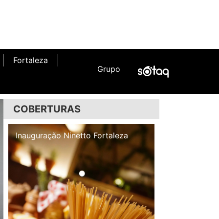
Fortaleza
Grupo
COBERTURAS
Inauguração Illa Café
Inauguração N