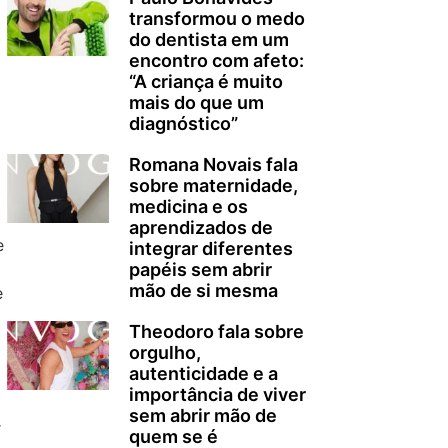
transformou o medo
do dentista em um
encontro com afeto:
“A criança é muito
mais do que um
diagnóstico”
Romana Novais fala
sobre maternidade,
medicina e os
aprendizados de
e
integrar diferentes
papéis sem abrir
mão de si mesma
e
Theodoro fala sobre
orgulho,
autenticidade e a
importância de viver
sem abrir mão de
r
quem se é