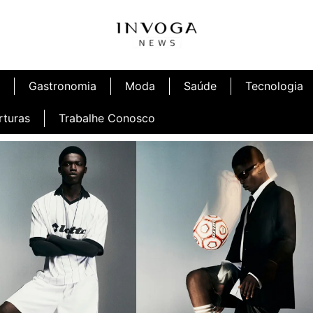
Gastronomia
Moda
Saúde
Tecnologia
rturas
Trabalhe Conosco
afé
Inauguração Ninetto Fortaleza