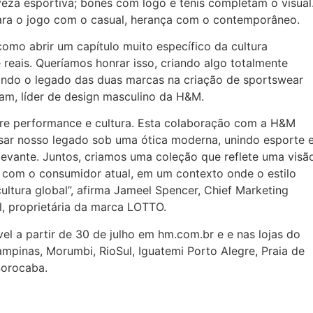
eza esportiva; bonés com logo e tênis completam o visual
ara o jogo com o casual, herança com o contemporâneo.
omo abrir um capítulo muito específico da cultura
 reais. Queríamos honrar isso, criando algo totalmente
do o legado das duas marcas na criação de sportswear
m, líder de design masculino da H&M.
re performance e cultura. Esta colaboração com a H&M
sar nosso legado sob uma ótica moderna, unindo esporte 
elevante. Juntos, criamos uma coleção que reflete uma visã
r com o consumidor atual, em um contexto onde o estilo
ultura global”, afirma Jameel Spencer, Chief Marketing
, proprietária da marca LOTTO.
l a partir de 30 de julho em hm.com.br e e nas lojas do
pinas, Morumbi, RioSul, Iguatemi Porto Alegre, Praia de
Sorocaba.