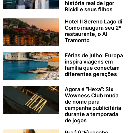
história real de Igor
Rickli e seus filhos
Hotel Il Sereno Lago di
Como inaugura seu 2º
restaurante, o Al
Tramonto
Férias de julho: Europa
inspira viagens em
família que conectam
diferentes gerações
Agora é “Hexa”: Six
Wowness Club muda
de nome para
campanha publicitária
durante a temporada
de jogos
Preá (CE) recebe