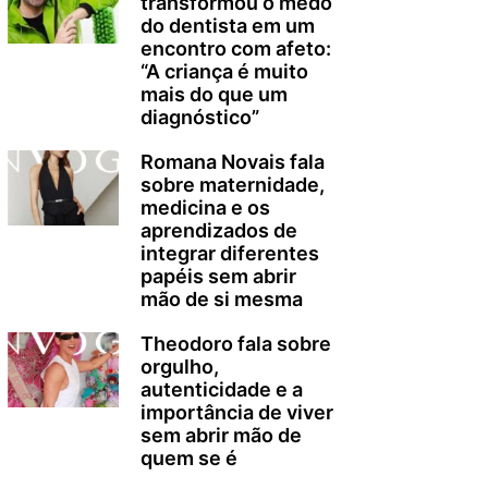
transformou o medo
do dentista em um
encontro com afeto:
“A criança é muito
mais do que um
diagnóstico”
Romana Novais fala
sobre maternidade,
medicina e os
aprendizados de
integrar diferentes
papéis sem abrir
mão de si mesma
Theodoro fala sobre
orgulho,
autenticidade e a
importância de viver
sem abrir mão de
quem se é