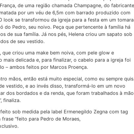
França, de uma região chamada Champagne, do fabricant
rrematada por um véu de 6,5m com barrado produzido com
 look se transformou da igreja para a festa em um tomara
vó do Pedro, seu noivo. Peça que pertencente à família há
ncos de sua família. Já nos pés, Helena criou um sapato sob
dos de seu vestido.
, que criou uma make bem noiva, com pele glow e
mais delicada e, para finalizar, o cabelo para a igreja foi
lo – ambos feitos por Marcos Proença.
tro mãos, então está muito especial, como eu sempre quis
de vestido, e ao invés disso, transformá-lo em um novo
ar dos bordados e da renda, que foram trabalhados à mão
 finaliza.
 feito sob medida pela label Ermenegildo Zegna com tag
a frase “feito para Pedro de Moraes,
clusivo.