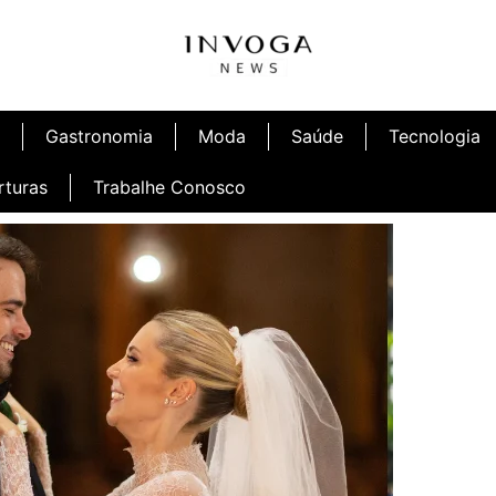
Gastronomia
Moda
Saúde
Tecnologia
rturas
Trabalhe Conosco
afé
Inauguração Ninetto Fortaleza