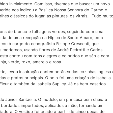
hido inicialmente. Com isso, tivemos que buscar um novo
uerida nos indicou a Basílica Nossa Senhora do Carmo e
es clássicos do lugar, as pinturas, os vitrais… Tudo muit
 tons de branco e folhagens verdes, seguindo com uma
eguida de uma recepção na Hípica de Santo Amaro, com
icou à cargo do cenografista Felippe Crescenti, que
 modernos, usando flores de André Pedrotti e Carlos
a festa contou com tons alegres e coloridos que são a cara
nja, verde, roxo, amarelo e rosa.
erie, levou inspiração contemporânea das cozinhas inglesa 
as e pratos principais. O bolo foi uma criação de Isabella
 Fleur e também da Isabella Suplicy. Já os bem-casados
 de Júnior Santaella. O modelo, um princesa bem cheio e
 e bordados importados, aplicados à mão, tornando um
iadora. O vestido foi criado a partir de cinco peças de