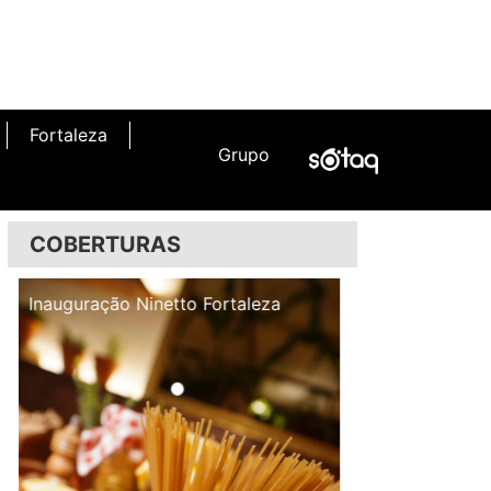
Fortaleza
Grupo
COBERTURAS
Inauguração Illa Café
Inauguração N