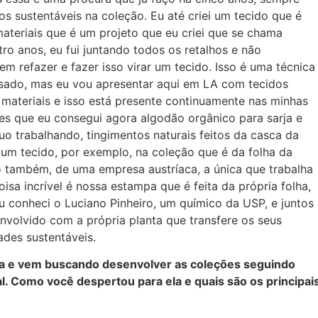
s sustentáveis na coleção. Eu até criei um tecido que é
ateriais que é um projeto que eu criei que se chama
ro anos, eu fui juntando todos os retalhos e não
m refazer e fazer isso virar um tecido. Isso é uma técnica
ssado, mas eu vou apresentar aqui em LA com tecidos
 materiais e isso está presente continuamente nas minhas
es que eu consegui agora algodão orgânico para sarja e
uo trabalhando, tingimentos naturais feitos da casca da
 um tecido, por exemplo, na coleção que é da folha da
 também, de uma empresa austríaca, a única que trabalha
sa incrível é nossa estampa que é feita da própria folha,
u conheci o Luciano Pinheiro, um químico da USP, e juntos
volvido com a própria planta que transfere os seus
ades sustentáveis.
a e vem buscando desenvolver as coleções seguindo
. Como você despertou para ela e quais são os principai