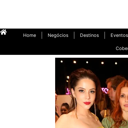
Home
Negócios
Destinos
Eventos
Cobe
Inauguração Illa C