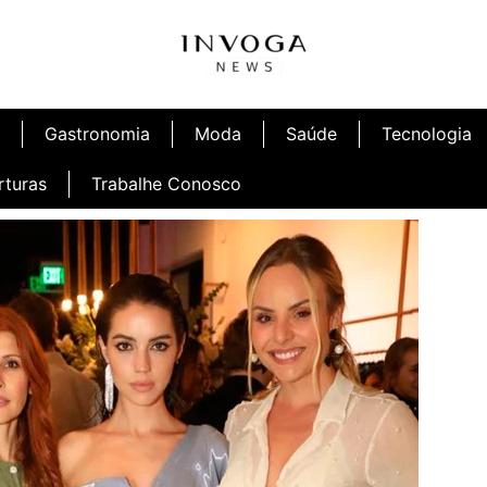
Gastronomia
Moda
Saúde
Tecnologia
rturas
Trabalhe Conosco
afé
Inauguração Ninetto Fortaleza