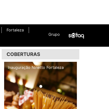
Fortaleza
Grupo
COBERTURAS
Inauguração Illa Café
Inauguração N