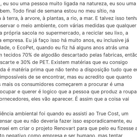
i, eu sou uma pessoa muito ligada na natureza, eu sou uma
 bem. Todo final de semana estou no meu sítio, na
 terra, à arvore, à plantas, a rio, a mar. E talvez isso tenh
servar o meio ambiente, com várias medidas que qualquer
a própria sacola no supermercado, a reciclar seu lixo, a
 empresa. Eu já faço isso há muito anos, eu inclusive já
dade, o EcoPet, quando eu fiz há alguns anos atrás uma
 tecidos 70% de algodão descartado pelas fabricas, entã
escarte e 30% de PET. Existem matérias que eu consigo
inda é matéria prima que não tenho a disposição tudo que e
 impossíveis de se encontrar, mas eu acredito que quanto
os mais os consumidores começarem a procurar é uma
ocupar e querer é logico que a pessoa que produz a roupa
ornecedores, eles vão aparecer. É assim que a coisa vai
ência ambiental foi quando eu assisti ao True Cost, um
pensar que eu não deveria fazer isso esporadicamente, eu
nsei em criar o projeto Renovart para que pelo eu fizesse 
cto negativo como empresa e ser humano, mas tentar