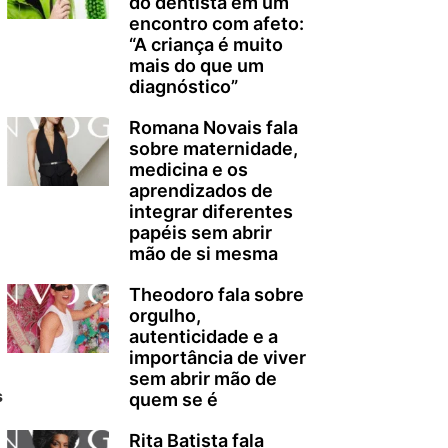
do dentista em um
encontro com afeto:
“A criança é muito
mais do que um
diagnóstico”
Romana Novais fala
sobre maternidade,
medicina e os
aprendizados de
integrar diferentes
papéis sem abrir
mão de si mesma
Theodoro fala sobre
orgulho,
autenticidade e a
importância de viver
sem abrir mão de
s
quem se é
Rita Batista fala