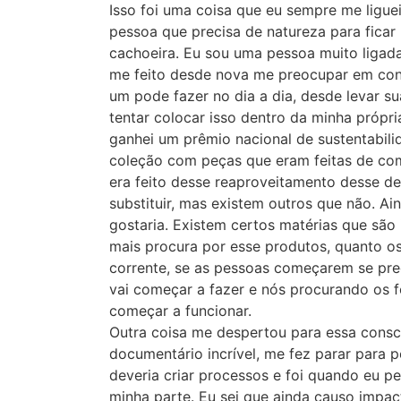
Isso foi uma coisa que eu sempre me ligue
pessoa que precisa de natureza para ficar
cachoeira. Eu sou uma pessoa muito ligada à
me feito desde nova me preocupar em con
um pode fazer no dia a dia, desde levar su
tentar colocar isso dentro da minha própria
ganhei um prêmio nacional de sustentabili
coleção com peças que eram feitas de com
era feito desse reaproveitamento desse d
substituir, mas existem outros que não. A
gostaria. Existem certos matérias que são
mais procura por esse produtos, quanto 
corrente, se as pessoas começarem se pre
vai começar a fazer e nós procurando os f
começar a funcionar.
Outra coisa me despertou para essa consci
documentário incrível, me fez parar para 
deveria criar processos e foi quando eu pe
minha parte. Eu sei que ainda causo impa