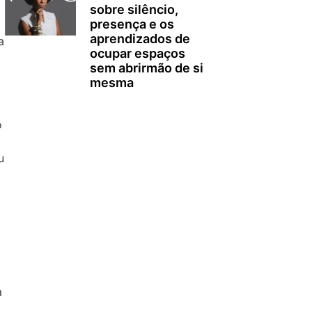
sobre silêncio,
presença e os
aprendizados de
a
ocupar espaços
sem abrirmão de si
mesma
o
u
a