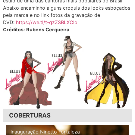
estilo de uma das cantoras mais populares do Brasil.
Abaixo encaminho alguns croquis dos looks esboçados
pela marca e no link fotos da gravação de
DVD:
https://we.tl/t-
qzZSBLXClo
Créditos: Rubens Cerqueira
COBERTURAS
Inauguração Illa Café