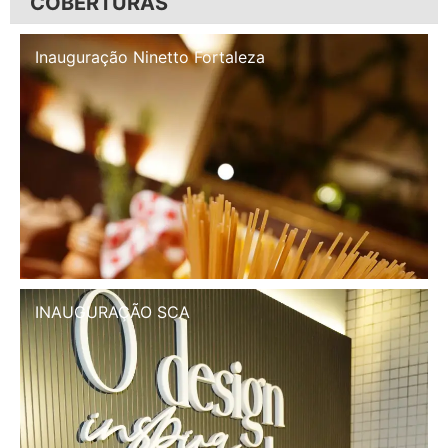
COBERTURAS
Inauguração Illa Café
INAUGURAÇÃO SCA