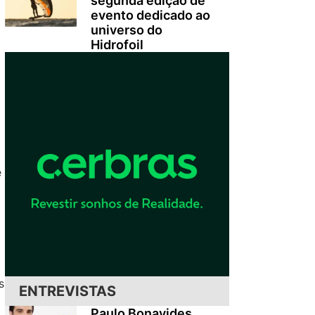
segunda edição de
evento dedicado ao
universo do
Hidrofoil
e
a
s
ENTREVISTAS
Paulo Bonavides