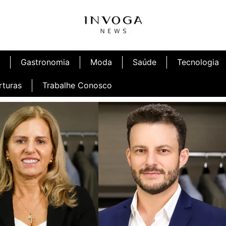
Gastronomia
Moda
Saúde
Tecnologia
rturas
Trabalhe Conosco
afé
Inauguração Ninetto Fortaleza