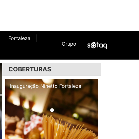
Fortaleza
Grupo
COBERTURAS
Inauguração Illa Café
Inauguração N