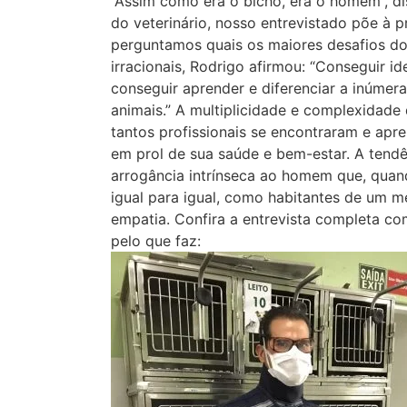
“Assim como era o bicho, era o homem”, di
do veterinário, nosso entrevistado põe à
perguntamos quais os maiores desafios do 
irracionais, Rodrigo afirmou: “Conseguir i
conseguir aprender e diferenciar a inúmer
animais.” A multiplicidade e complexidad
tantos profissionais se encontraram e apr
em prol de sua saúde e bem-estar. A tendê
arrogância intrínseca ao homem que, quand
igual para igual, como habitantes de um 
empatia. Confira a entrevista completa co
pelo que faz: