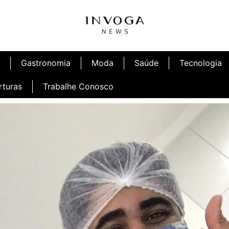
Gastronomia
Moda
Saúde
Tecnologia
rturas
Trabalhe Conosco
afé
Inauguração Ninetto Fortaleza