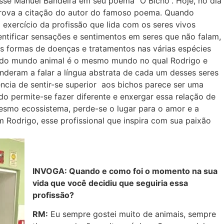
sse Manuel Bandeira em seu poema “O Bicho”. Hoje, no dia
 prova a citação do autor do famoso poema. Quando
exercício da profissão que lida com os seres vivos
dentificar sensações e sentimentos em seres que não falam,
as formas de doenças e tratamentos nas várias espécies
e do mundo animal é o mesmo mundo no qual Rodrigo e
enderam a falar a língua abstrata de cada um desses seres
ncia de sentir-se superior aos bichos parece ser uma
o permite-se fazer diferente e enxergar essa relação de
mesmo ecossistema, perde-se o lugar para o amor e a
m Rodrigo, esse profissional que inspira com sua paixão
INVOGA: Quando e como foi o momento na sua
vida que você decidiu que seguiria essa
profissão?
RM:
Eu sempre gostei muito de animais, sempre