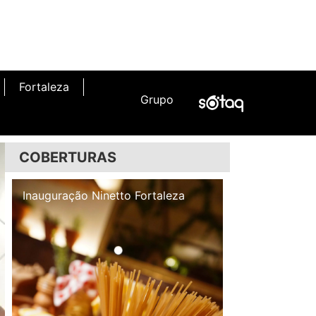
Fortaleza
Grupo
COBERTURAS
Inauguração Illa Café
Inauguração N