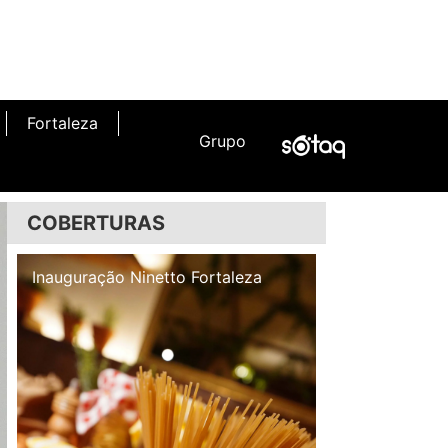
Fortaleza
Grupo
COBERTURAS
Inauguração Illa Café
Inauguração N