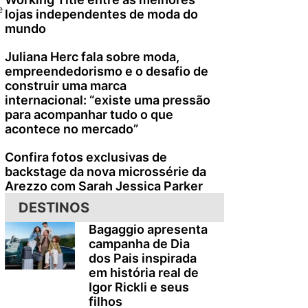
e
lojas independentes de moda do
mundo
Juliana Herc fala sobre moda,
empreendedorismo e o desafio de
construir uma marca
internacional: “existe uma pressão
para acompanhar tudo o que
acontece no mercado”
Confira fotos exclusivas de
backstage da nova microssérie da
Arezzo com Sarah Jessica Parker
DESTINOS
Bagaggio apresenta
campanha de Dia
dos Pais inspirada
em história real de
Igor Rickli e seus
filhos