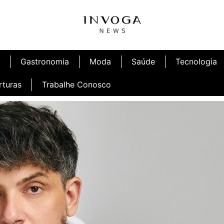
Gastronomia
Moda
Saúde
Tecnologia
rturas
Trabalhe Conosco
afé
Inauguração Ninetto Fortaleza