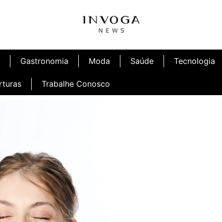
Gastronomia
Moda
Saúde
Tecnologia
rturas
Trabalhe Conosco
afé
Inauguração Ninetto Fortaleza