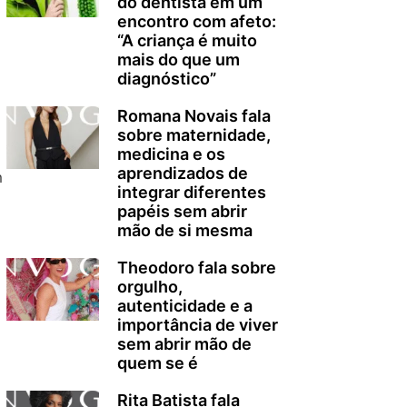
do dentista em um
encontro com afeto:
“A criança é muito
mais do que um
diagnóstico”
Romana Novais fala
sobre maternidade,
medicina e os
aprendizados de
m
integrar diferentes
papéis sem abrir
mão de si mesma
Theodoro fala sobre
orgulho,
autenticidade e a
importância de viver
sem abrir mão de
quem se é
Rita Batista fala