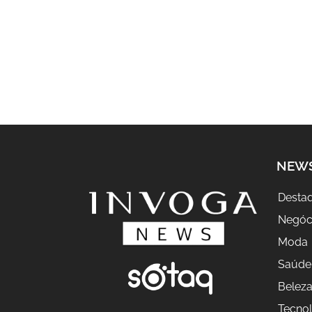
NEW
Desta
Negóc
Moda
Saúde
Belez
Tecnol