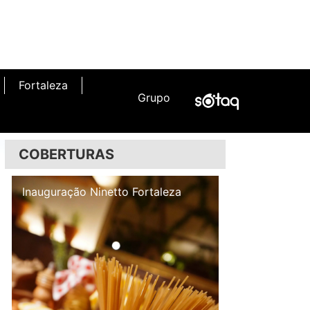
Fortaleza
Grupo
COBERTURAS
Inauguração Illa Café
Inauguração N