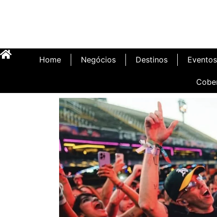
Home
Negócios
Destinos
Eventos
Cobe
Inauguração Illa C