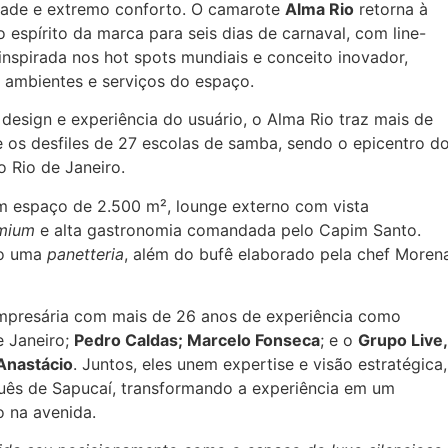
idade e extremo conforto. O camarote
Alma Rio
retorna à
espírito da marca para seis dias de carnaval, com line-
 inspirada nos hot spots mundiais e conceito inovador,
s ambientes e serviços do espaço.
esign e experiência do usuário, o Alma Rio traz mais de
 os desfiles de 27 escolas de samba, sendo o epicentro d
o Rio de Janeiro.
m espaço de 2.500 m², lounge externo com vista
emium
e alta gastronomia comandada pelo Capim Santo.
mo uma
panetteria
, além do bufê elaborado pela chef Moren
empresária com mais de 26 anos de experiência como
e Janeiro;
Pedro Caldas; Marcelo Fonseca
; e o
Grupo Live,
Anastácio
. Juntos, eles unem expertise e visão estratégica,
uês de Sapucaí, transformando a experiência em um
o na avenida.