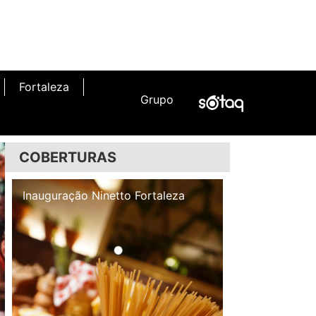
Fortaleza
Grupo
COBERTURAS
Inauguração Illa Café
Inauguração N