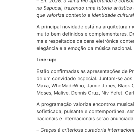
–
Em 2026, o Alma Rio aprofunda e consol
na Sapucaí, trazendo uma tutoria artística
que valoriza contexto e identidade cultural
A principal novidade está na arquitetura m
muito bem definidos e complementares. D
mais respeitados da cena eletrônica cont
elegância e a emoção da música nacional.
Line-up:
Estão confirmadas as apresentações de Pre
de um convidado especial. Juntam-se aos 
Maxa, WhoMadeWho, Jamie Jones, Black Co
Moses, Malive, Dennis Cruz, Niv Yefet, Car
A programação valoriza encontros musicai
sofisticada, pulsante e contemporânea, s
nacionais e internacionais serão anuncia
–
Graças à criteriosa curadoria internacio