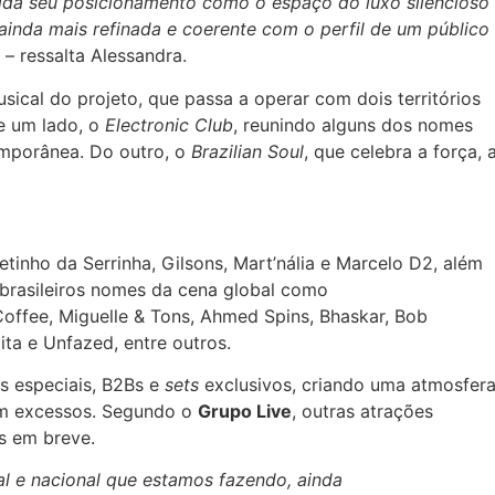
ida seu posicionamento como o espaço do luxo silencioso
 ainda mais refinada e coerente com o perfil de um público
– ressalta Alessandra.
usical do projeto, que passa a operar com dois territórios
e um lado, o
Electronic Club
, reunindo alguns dos nomes
emporânea. Do outro, o
Brazilian Soul
, que celebra a força, 
tinho da Serrinha, Gilsons, Mart’nália e Marcelo D2, além
brasileiros nomes da cena global como
ffee, Miguelle & Tons, Ahmed Spins, Bhaskar, Bob
lita e Unfazed, entre outros.
s especiais, B2Bs e
sets
exclusivos, criando uma atmosfer
em excessos. Segundo o
Grupo Live
, outras atrações
das em breve.
nal e nacional que estamos fazendo, ainda