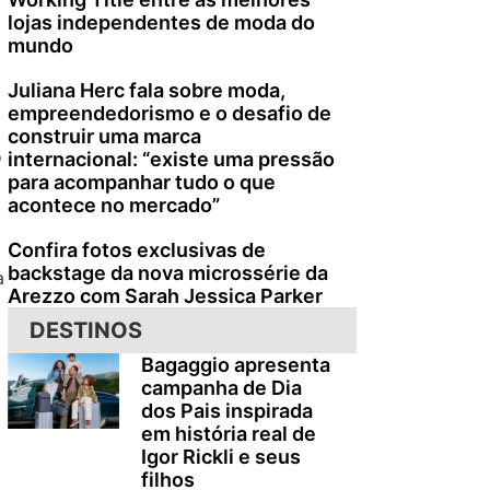
lojas independentes de moda do
mundo
Juliana Herc fala sobre moda,
empreendedorismo e o desafio de
construir uma marca
o
internacional: “existe uma pressão
para acompanhar tudo o que
acontece no mercado”
Confira fotos exclusivas de
backstage da nova microssérie da
a
Arezzo com Sarah Jessica Parker
DESTINOS
Bagaggio apresenta
campanha de Dia
dos Pais inspirada
em história real de
Igor Rickli e seus
filhos