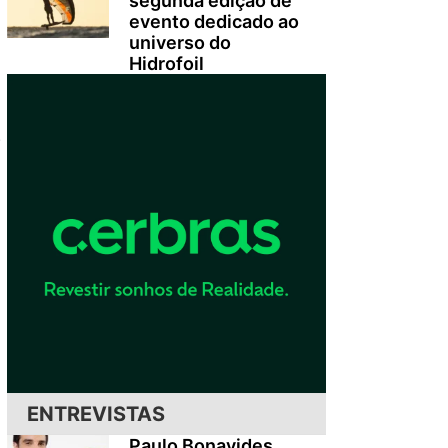
segunda edição de
evento dedicado ao
universo do
Hidrofoil
.
ENTREVISTAS
Paulo Bonavides