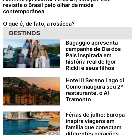
revisita o Brasil pelo olhar da moda
contemporânea
O que é, de fato, a rosácea?
DESTINOS
Bagaggio apresenta
campanha de Dia dos
Pais inspirada em
história real de Igor
Rickli e seus filhos
Hotel Il Sereno Lago di
Como inaugura seu 2º
restaurante, o Al
Tramonto
Férias de julho: Europa
inspira viagens em
família que conectam
diferentes gerações