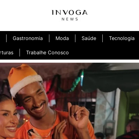
Gastronomia
Moda
Saúde
Tecnologia
rturas
Trabalhe Conosco
afé
Inauguração Ninetto Fortaleza