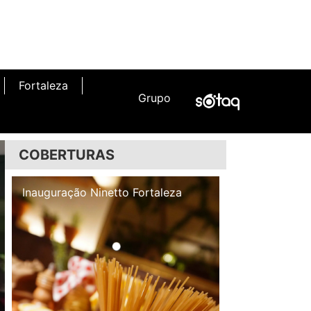
Fortaleza
Grupo
COBERTURAS
Inauguração Illa Café
Inauguração N