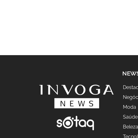
NEW
Desta
Negóc
Moda
Saúde
Belez
Tecnol