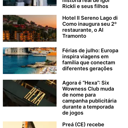
história real de Igor
Rickli e seus filhos
Hotel Il Sereno Lago di
Como inaugura seu 2º
restaurante, o Al
Tramonto
Férias de julho: Europa
inspira viagens em
família que conectam
diferentes gerações
Agora é “Hexa”: Six
Wowness Club muda
de nome para
campanha publicitária
durante a temporada
de jogos
Preá (CE) recebe