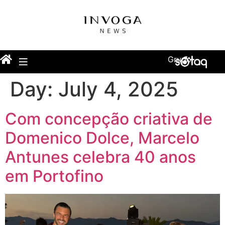
Grupo
Day:
July 4, 2025
Com concepção criativa de
Domenico Dolce, Marcelo
Antunes celebra 40 anos
em Portofino