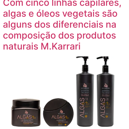
Com cinco linhas capilares,
algas e óleos vegetais são
alguns dos diferenciais na
composição dos produtos
naturais M.Karrari