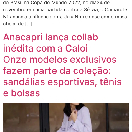
do Brasil na Copa do Mundo 2022, no dia24 de
novembro em uma partida contra a Sérvia, o Camarote
N1 anuncia ainfluenciadora Juju Norremose como musa
oficial de […]
Anacapri lança collab
inédita com a Caloi
Onze modelos exclusivos
fazem parte da coleção:
sandálias esportivas, tênis
e bolsas