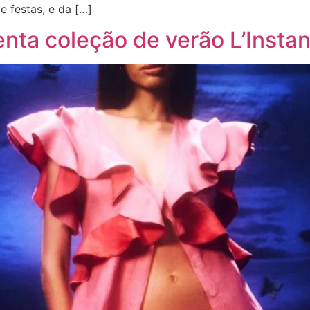
 festas, e da […]
nta coleção de verão L’Instan