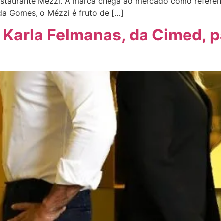
restaurante Mézzi. A marca chega ao mercado como referên
a Gomes, o Mézzi é fruto de […]
Karla Felmanas, da Cimed, p