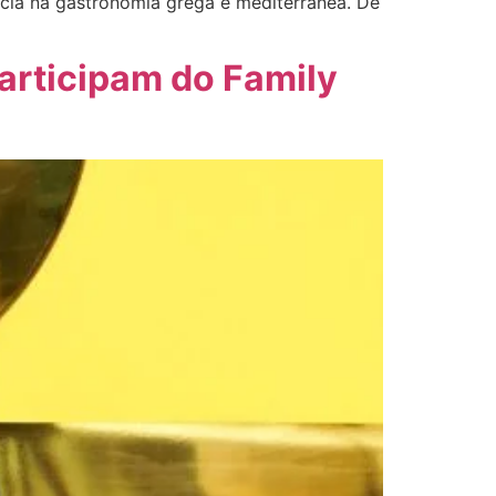
cia na gastronomia grega e mediterrânea. De
articipam do Family