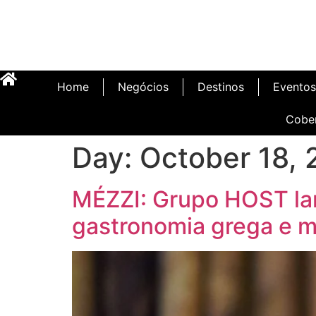
Home
Negócios
Destinos
Eventos
Cobe
Day:
October 18,
MÉZZI: Grupo HOST la
gastronomia grega e m