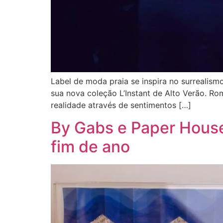
Label de moda praia se inspira no surrealism
sua nova coleção L’Instant de Alto Verão. R
realidade através de sentimentos […]
By Gabs e Paper House 
fim de ano