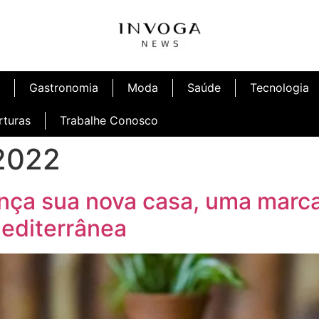
Gastronomia
Moda
Saúde
Tecnologia
rturas
Trabalhe Conosco
 2022
nça sua nova casa, uma marc
editerrânea