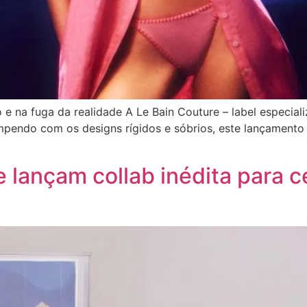
o e na fuga da realidade A Le Bain Couture – label especia
ompendo com os designs rígidos e sóbrios, este lançamento
lançam collab inédita para ce