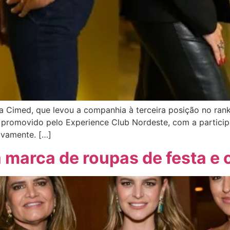
a Cimed, que levou a companhia à terceira posição no ran
– promovido pelo Experience Club Nordeste, com a partici
ivamente. […]
a marca de roupas de festa e 