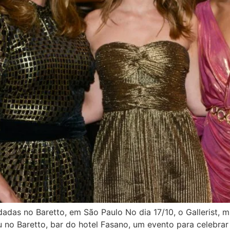
das no Baretto, em São Paulo No dia 17/10, o Gallerist, m
ou no Baretto, bar do hotel Fasano, um evento para celebr