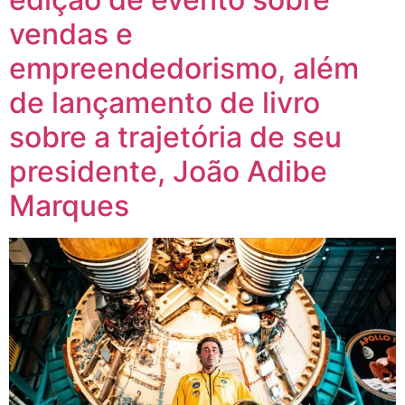
vendas e
empreendedorismo, além
de lançamento de livro
sobre a trajetória de seu
presidente, João Adibe
Marques