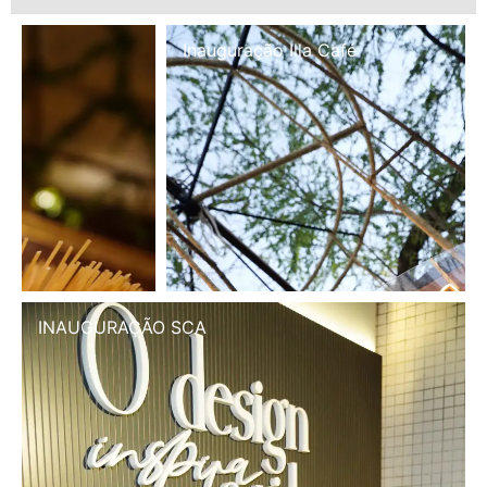
Inauguração Illa Café
INAUGURAÇÃO SCA