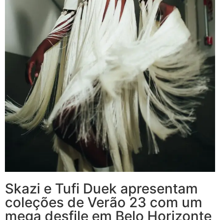
Skazi e Tufi Duek apresentam
coleções de Verão 23 com um
mega desfile em Belo Horizonte