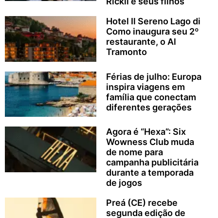
Rickli e seus filhos
Hotel Il Sereno Lago di
Como inaugura seu 2º
restaurante, o Al
Tramonto
Férias de julho: Europa
inspira viagens em
família que conectam
diferentes gerações
Agora é “Hexa”: Six
Wowness Club muda
de nome para
campanha publicitária
durante a temporada
de jogos
Preá (CE) recebe
segunda edição de